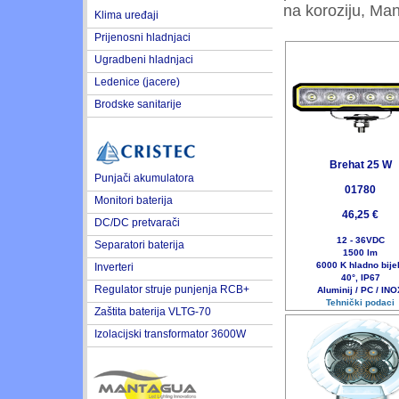
na koroziju, Man
Klima uređaji
Prijenosni hladnjaci
Ugradbeni hladnjaci
Ledenice (jacere)
Brodske sanitarije
Brehat 25 W
Punjači akumulatora
01780
Monitori baterija
46,25 €
DC/DC pretvarači
12 - 36VDC
Separatori baterija
1500 lm
6000 K hladno bije
Inverteri
40°, IP67
Regulator struje punjenja RCB+
Aluminij / PC / IN
Tehnički podaci
Zaštita baterija VLTG-70
Izolacijski transformator 3600W