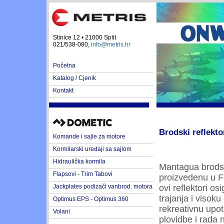
Stinice 12 • 21000 Split
021/538-080,
info@metris.hr
Početna
Katalog / Cjenik
Kontakt
Brodski reflekto
Komande i sajle za motore
Kormilarski uređaji sa sajlom
Hidraulička kormila
Mantagua brodski
Flapsovi - Trim Tabovi
proizvedenu u Fr
Jackplates podizači vanbrod. motora
ovi reflektori o
trajanja i visoku
Optimus EPS - Optimus 360
rekreativnu upot
Volani
plovidbe i rada n