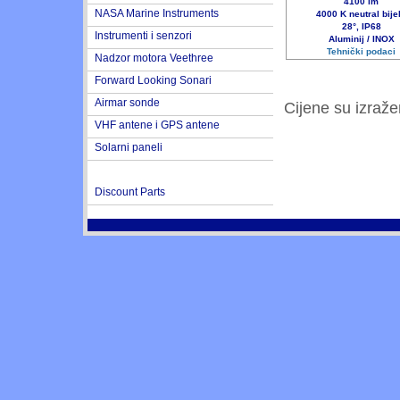
4100 lm
NASA Marine Instruments
4000 K neutral bije
28°, IP68
Instrumenti i senzori
Aluminij / INOX
Tehnički podaci
Nadzor motora Veethree
Forward Looking Sonari
Airmar sonde
Cijene su izraž
VHF antene i GPS antene
Solarni paneli
Discount Parts