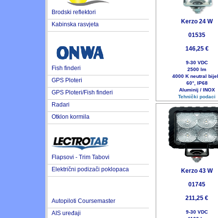
Brodski reflektori
Kerzo 24 W
Kabinska rasvjeta
01535
146,25 €
9-30 VDC
Fish finderi
2500 lm
4000 K neutral bije
GPS Ploteri
60°, IP68
Aluminij / INOX
GPS Ploteri/Fish finderi
Tehnički podaci
Radari
Otklon kormila
Flapsovi - Trim Tabovi
Električni podizači poklopaca
Kerzo 43 W
01745
211,25 €
Autopiloti Coursemaster
9-30 VDC
AIS uređaji